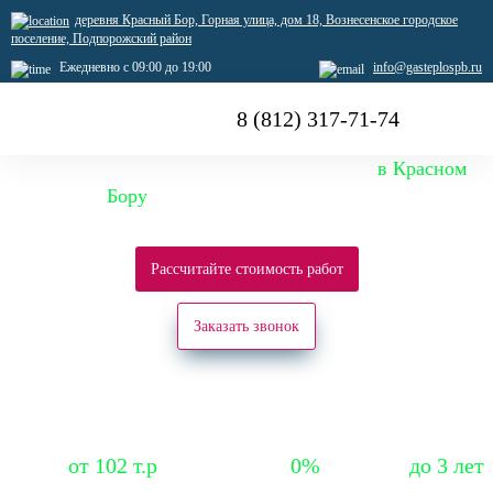
деревня Красный Бор, Горная улица, дом 18, Вознесенское городское
поселение, Подпорожский район
Ежедневно с 09:00 до 19:00
info@gasteplospb.ru
8 (812) 317-71-74
Испарители сжиженного газа в наличии
в Красном
Бору
Гарантия от производителя
Доставка и установка по городу и области
Рассчитайте стоимость работ
Заказать звонок
Специальная цена
Рассрочка на 6 мес
Гарантия
от 102 т.р
0%
до 3 лет